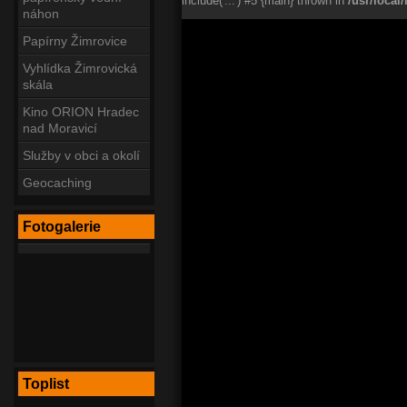
include('...') #5 {main} thrown in
/usr/loca
náhon
Papírny Žimrovice
Vyhlídka Žimrovická
skála
Kino ORION Hradec
nad Moravicí
Služby v obci a okolí
Geocaching
Fotogalerie
Toplist