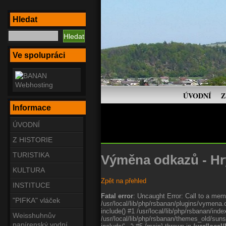
Hledat
Ve spolupráci
ÚVODNÍ
Z
Informace
ÚVODNÍ
Z HISTORIE
TURISTIKA
Výměna odkazů - Hr
KULTURA
Zpět na přehled
INSTITUCE
Fatal error
: Uncaught Error: Call to a memb
"PIFKA" vláček
/usr/local/lib/php/rsbanan/plugins/vymena.
include() #1 /usr/local/lib/php/rsbanan/in
Weisshuhnův
/usr/local/lib/php/rsbanan/themes_old/suns
papírenský vodní