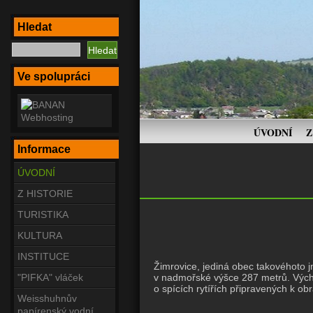
Hledat
Ve spolupráci
ÚVODNÍ
Z
Informace
ÚVODNÍ
Z HISTORIE
TURISTIKA
KULTURA
INSTITUCE
Žimrovice, jediná obec takovéhoto j
"PIFKA" vláček
v nadmořské výšce 287 metrů. Vých
o spících rytířích připravených k ob
Weisshuhnův
papírenský vodní