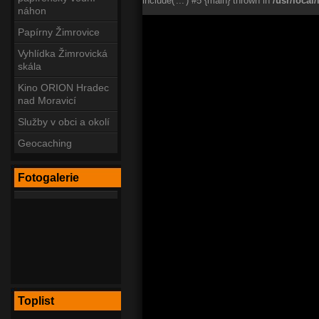
include('...') #5 {main} thrown in
/usr/loca
náhon
Papírny Žimrovice
Vyhlídka Žimrovická
skála
Kino ORION Hradec
nad Moravicí
Služby v obci a okolí
Geocaching
Fotogalerie
Toplist