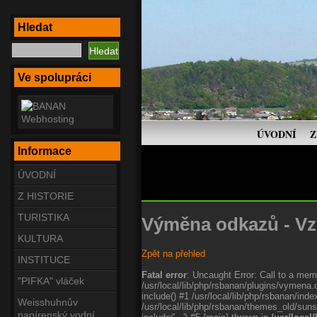
Hledat
Ve spolupráci
ÚVODNÍ
Z
Informace
ÚVODNÍ
Z HISTORIE
TURISTIKA
Výměna odkazů - Vz
KULTURA
Zpět na přehled
INSTITUCE
Fatal error
: Uncaught Error: Call to a memb
"PIFKA" vláček
/usr/local/lib/php/rsbanan/plugins/vymena.
include() #1 /usr/local/lib/php/rsbanan/in
Weisshuhnův
/usr/local/lib/php/rsbanan/themes_old/suns
papírenský vodní