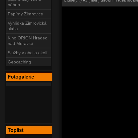
include('...') #5 {main} thrown in
/usr/loca
náhon
Papírny Žimrovice
Vyhlídka Žimrovická
skála
Kino ORION Hradec
nad Moravicí
Služby v obci a okolí
Geocaching
Fotogalerie
Toplist