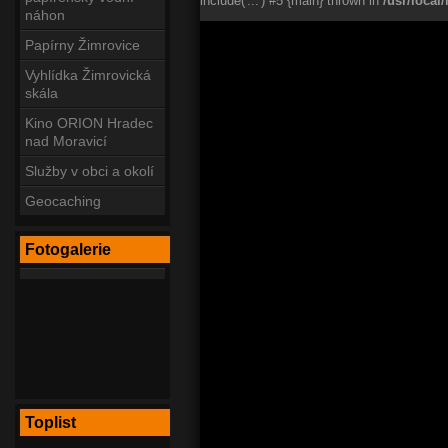
include('...') #5 {main} thrown in
/usr/loca
náhon
Papírny Žimrovice
Vyhlídka Žimrovická
skála
Kino ORION Hradec
nad Moravicí
Služby v obci a okolí
Geocaching
Fotogalerie
Toplist