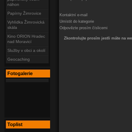
náhon
Papírny Žimrovice
Kontaktní e-mail
Umístit do kategorie
Vyhlídka Žimrovická
skála
Odpovězte prosím číslicemi
Kino ORION Hradec
Zkontrolujte prosím jestli máte na w
nad Moravicí
Služby v obci a okolí
Geocaching
Fotogalerie
Toplist