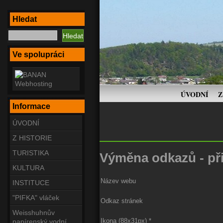
Hledat
Ve spolupráci
ÚVODNÍ
Z
Informace
ÚVODNÍ
Z HISTORIE
TURISTIKA
Výměna odkazů - př
KULTURA
Název webu
INSTITUCE
"PIFKA" vláček
Odkaz stránek
Weisshuhnův
Ikona (88x31px) *
papírenský vodní